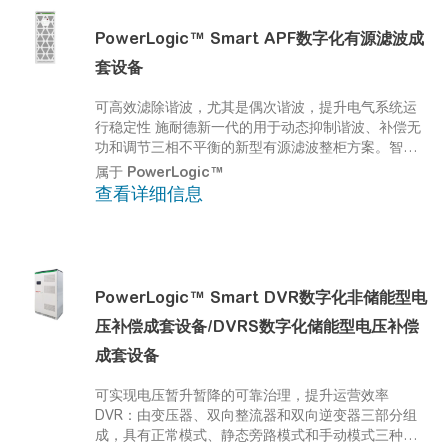
PowerLogic™
Smart APF数字化有源滤波成
套设备
可高效滤除谐波，尤其是偶次谐波，提升电气系统运
行稳定性
施耐德新一代的用于动态抑制谐波、补偿无
功和调节三相不平衡的新型有源滤波整柜方案。智能
低压有源滤波成套设备具有电压和频率输入范围更
属于
PowerLogic™
广、鲁棒性更强、偶次谐波滤除能力更卓越、响应时
查看详细信息
间更迅速、交付更快捷等优点。可广泛用于半导体、
数据中心、楼宇和地铁交通等各领域。
PowerLogic™
Smart DVR数字化非储能型电
压补偿成套设备/DVRS数字化储能型电压补偿
成套设备
可实现电压暂升暂降的可靠治理，提升运营效率
DVR：由变压器、双向整流器和双向逆变器三部分组
成，具有正常模式、静态旁路模式和手动模式三种工