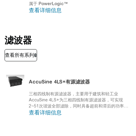
作模式，以满足工业生产过程的要求，是一种在线式
属于
PowerLogic™
补偿器。它不仅旨在消除电压暂降，同时还能有效治
查看详细信息
理其它电能质量问题，例如：波动、闪烁效应、过压
和电压不平衡。是一种高性价比解决方案。
滤波器
AccuSine 4LS+有源滤波器
三相四线制有源滤波器，主要用于建筑和轻工业
AccuSine 4LS+为三相四线制有源滤波器，可实现
2~51次谐波全部滤除，同时具备超前和滞后的功率因
查看详细信息
数校正功能，可将三相不平衡负荷调整至平衡。
4LS+模块化结构，支持不同容量并联，安装和扩容方
便，可实现2160A超大容量运行。