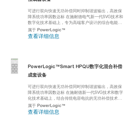
可进行双向快速无功补偿同时抑制谐波输出，高效保
障系统功率因数达标
在施耐德电气新一代SVG技术和
数字化技术基础上，专为高端客户设计的综合电能质
量治理原厂柜方案。可在补偿功率因数的功能之外，
属于
PowerLogic™
同时兼有三相不平衡治理以及 2-25 次谐波滤除的功
查看详细信息
能。
PowerLogic™
Smart HPQU数字化混合补偿
成套设备
可进行双向快速无功补偿同时抑制谐波输出，高效保
障系统功率因数达标
在施耐德新一代SVG技术和数字
化技术基础上，结合传统电容电抗的无功补偿技术，
专为高端客户设计的一款高性价比无功补偿解决方
属于
PowerLogic™
案。将有源与无源补偿技术有机结合，突破传统应
查看详细信息
用，在有效降低成本的同时，实现优秀的无功补偿效
果。