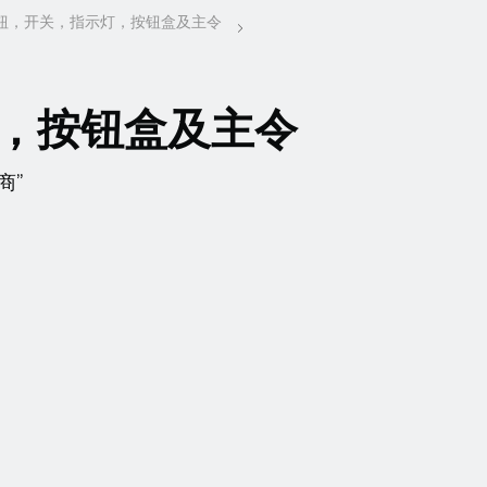
，按钮盒及主令
商”