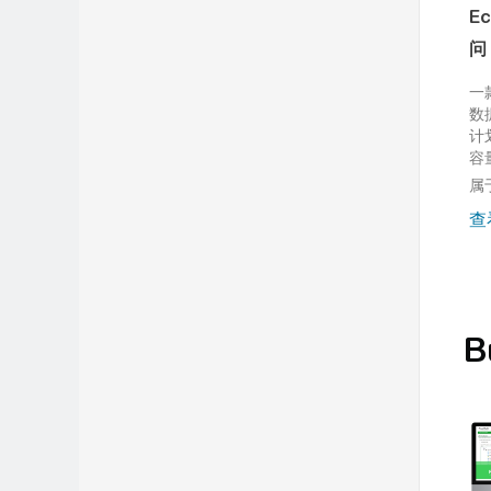
E
问
一
数
计
容
基
属于
查
B