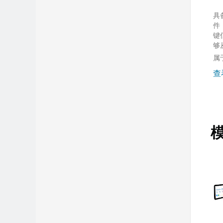
具
件
键
够
设
属于
中
查