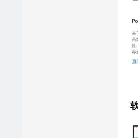
P
基
高
性.
界
查