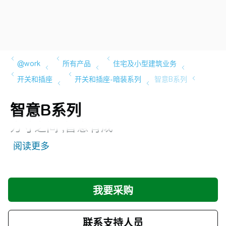
智意B系列
方寸之间 ,智意有成