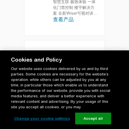
智慧互联 极致体验 一体
化门禁控制 楼宇解决方
案
全新Wiser可视对讲系
查看产品
列，是一个可视化的门禁
控制与访客沟通系统，可
以提供一体化门禁控制与
通讯技术的楼宇解决方
案；该系统不仅可以与智
能家居设备进行互联，也
可以联通整个社区，我们
Xightor侍爵
Cookies and Policy
扮演着智慧家和智慧社区
之间的关键角色；我们使
可视对讲门禁系统
-
Our website uses cookies delivered by us and by third
用先进的创新技术和现代
查看详细信息
parties. Some cookies are necessary for the website’s
化产品设计，带来最优秀
operation, while others can be adjusted by you at any
的体验，保护居住空间安
time, in particular those which enable us to understand
全
the performance of our website, provide you with social
media features, and deliver a better experience with
relevant content and advertising. By your usage of this
site you accept all cookies, or you may
Change your cookie settings
Accept all