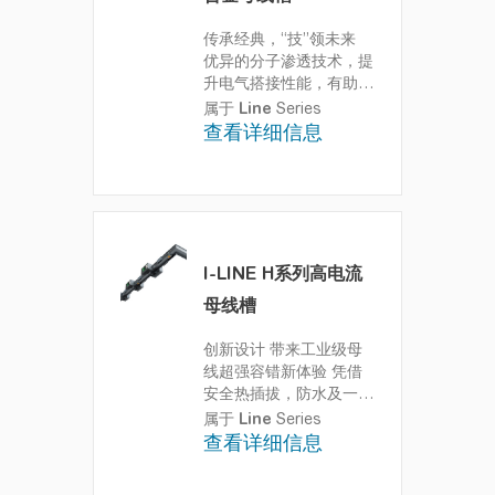
传承经典，“技”领未来
优异的分子渗透技术，提
升电气搭接性能，有助于
实现从项目初期投资到后
属于
Line
Series
期运营全生命周期的降本
查看详细信息
增效
I-LINE H系列高电流
母线槽
创新设计 带来工业级母
线超强容错新体验
凭借
安全热插拔，防水及一体
化地线设计，带来工业级
属于
Line
Series
母线超强容错新体验
查看详细信息