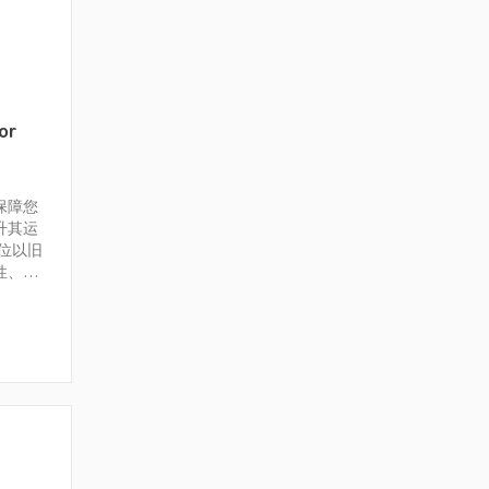
or
保障您
升其运
位以旧
性、提
数据中
的空调
行时
无后顾