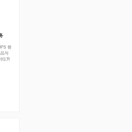
务
PS 替
产品与
到位升