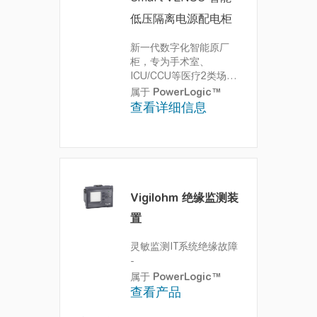
低压隔离电源配电柜
新一代数字化智能原厂
柜，专为手术室、
ICU/CCU等医疗2类场所
提供安全可靠的连续性供
属于
PowerLogic™
电保障
VENUS智能低压
查看详细信息
隔离电源配电柜，各项性
能指标完全符合GB/T
7251.12-2013和GB/T
7251.8-2020国家标准要
求，支持多种柜型尺寸、
多种容量，并可同时支持
Vigilohm 绝缘监测装
IT和TN-S回路。选型丰
富、配置灵活、全面数字
置
化，柜内支持RS-485通
讯并可选配专属HMI应用
灵敏监测IT系统绝缘故障
或接入施耐德智能配电系
-
统
属于
PowerLogic™
查看产品