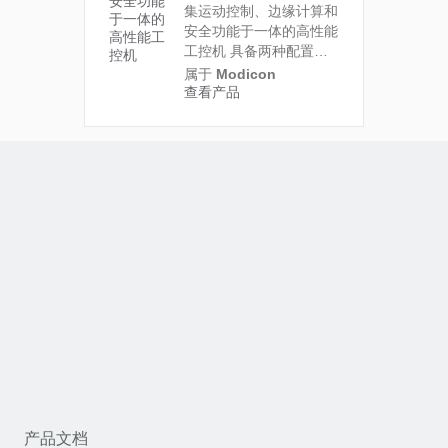
集运动控制、边缘计算和
安全功能于一体的高性能
工控机
具备两种配置的
多核工控机（iPC） 。配
属于
Modicon
置 1 是一款纯粹的高性
查看产品
能运动控制器。配置 2
将运动控制和边缘计算功
能集成在一台设备中。这
意味着用户只需一台控制
器，即可高效实现需要精
准运动控制的应用，并同
步运行人工智能、云计算
和 IIoT 等边缘计算技术
产品文档