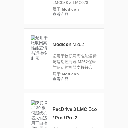
LMC058 & LMC078 为
您打造全方位的运动控制
属于
Modicon
解决方案
查看产品
Modicon
M262
适用于物联网高性能逻辑
与运动控制器
M262逻辑
与运动控制器支持符合网
络安全的物联网直连协
属于
Modicon
议，提供高性能4轴，8
查看产品
轴以及16轴同步运动控
制
PacDrive 3 LMC Eco
/ Pro / Pro 2