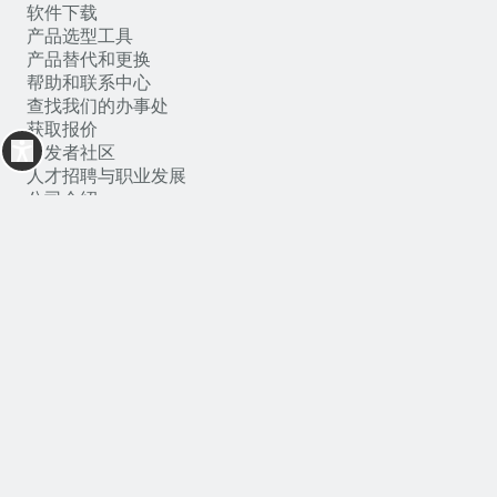
软件下载
产品选型工具
产品替代和更换
帮助和联系中心
查找我们的办事处
获取报价
开发者社区
人才招聘与职业发展
公司介绍
新闻中心
投资者
EcoStruxure 架构与平台
职位搜索
mySchneider一站式数字化业务平台
搜索常见问题解答
科普文章
Cookie声明
使用条款
Change your cookie settings
支持中心热线 4008101315