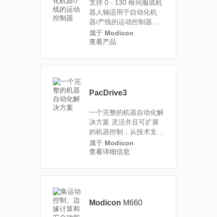
支持 0 - 130 根伺服或机
器人轴适用于自动化机
器/产线的运动控制器
PacDrive 3 LMC 控制器
属于
Modicon
提供可扩展性能，能在 1
查看产品
毫秒内同步多达 130 根
伺服轴，并支持最多 255
根虚轴。除运动控制功能
外，所有控制器均在单一
硬件平台上集成了
PacDrive3
PLC、HMI 及 IT 功能。
一个完整的机器自动化解
决方案
灵活并且可扩展
的机器控制，从技术支持
到售后服务，关注设备生
属于
Modicon
命周期每一步
查看详细信息
Modicon
M660