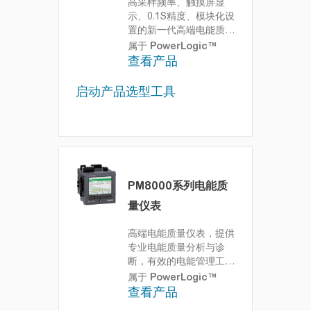
高采样频率、触摸屏显
示、0.1S精度、模块化设
置的新一代高端电能质量
监测产品
装置以Class
属于
PowerLogic™
0.1S高精度通过世界高精
查看产品
度标准的第三方认证；设
计严格符合网路安全认证
启动产品选型工具
标准，并可与已有安全驱
动结构集成，实现关键电
力资产和系统漏洞较小
化；内嵌的加密芯片可确
保数据和信息安全；模块
化、自适应设计可灵活应
对IoT时代下快速变化的
PM8000系列电能质
电网需求；独特的预制式
量仪表
ION 架构具有可编程性，
可随时响应电力系统的改
高端电能质量仪表，提供
变。凭借高精度测量功
专业电能质量分析与诊
能，基于EcoStruxure
断，有效的电能管理工具
Power架构，
.
属于
PowerLogic™
PowerLogic™
查看产品
ION9000可提供安全、可
靠、高效的解决方案，在