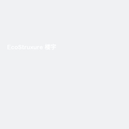
EcoStruxure 楼宇