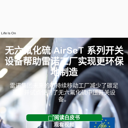
Life Is On
无六氟化硫 AirSeT 系列开关
设备帮助雷诺工厂实现更环保
地制造
雷诺集团未来的可持续移动工厂减少了碳足
迹，并试点使用了无六氟化硫中压开关设
备。