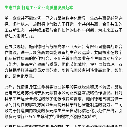
生态共赢
打造工业企业高质量发展范本
单一企业并不能仅凭一己之力掌控数字化世界，生态共赢是必然选
择。多年以来，
施耐德电气
致力于打造一个共创共赢、合作共生的
工业新生态，并持续加强与合作伙伴的协作与创新，为未来工业不
断注入澎湃动力。
在展会现场，
施耐德电气
与阳光泵业（天津）有限公司签署战略合
作协议，进一步聚焦高端智能设备的生产及运营，共同探索在数字
化及软件层面的协作机会，不断完善阳光泵业在全生命周期各个环
节能力，提高生产效率与质量，优化节能减排，提升运营管理。双
方将携手打造高质量发展范本，引领我国装备制造业高端化、智能
化、绿色化发展。
此外，凭借自身在生命科学行业多年的实践经验和技术沉淀，
施耐
德电气
还与苏州科宁多元醇有限公司正式签署战略合作协议。针对
科宁生产运营全流程的数字化低碳转型需求，
施耐德电气
将提
供一
系列针对性的解决方案以
全面提升科宁绿色智能制造的能力
，共同
致力于打造国内领先的
多元醇生产全自动化信息化示范性产线
，
引
领多元醇行业乃至生命科学行业的数字化低碳双转型
。