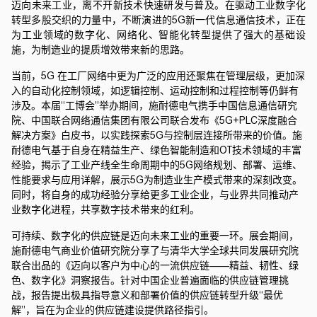
迈向未来工业，离不开新技术快速研发与普及。在驱动工业数字化
转型多股交织的力量中，不断演进的
5G
新一代信息通信技术，正在
为工业领域的数字化、网络化、智能化转型提供了强大的基础设
施，为制造业的提质增效带来新的思路。
当前，
5G
在工厂网络中更为广泛的应用还聚焦在管理层级，更加深
入的自动化控制领域，如逻辑控制、运动控制和过程控制等仍鲜有
涉及。本届“工博会”举办期间，
施耐德电气
携手中国信息通信研究
院、中国联合网络通信集团有限公司联合发布《
5G+PLC
深度融合
解决方案》白皮书，以实践探索
5G
与控制层连接所带来的价值。
施
耐德电气
基于自身在精益生产、绿色智能制造和
OT
技术领域的丰富
经验，揭示了工业产线全生命周期中的
5G
网络规划、部署、运维、
性能要求与应用详解，展示
5G
为制造业生产模式带来的深刻改变。
同时，将自身的成功经验分享给更多工业企业，与业界共同推动产
业数字化进程，共享数字技术带来的红利。
可持续、数字化的供应链是迈向未来工业的重要一环。展会期间，
施耐德电气
商业价值研究院分享了与清华大学全球共同发展研究院
联合出品的《迈向以客户为中心的一流供应链——精益、韧性、绿
色、数字化》洞察报告。针对中国企业普遍面临的供应链管理挑
战，报告提出极具指导意义和部署价值的供应链转型升级“最优
解”，旨在为企业的供应链建设提供路径指引。