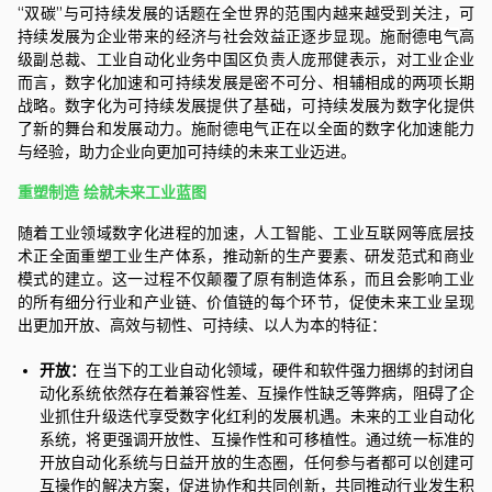
“双碳”与可持续发展的话题在全世界的范围内越来越受到关注，可
持续发展为企业带来的经济与社会效益正逐步显现。
施耐德电气
高
级副总裁、工业自动化业务中国区负责人庞邢健表示，对工业企业
而言，数字化加速和可持续发展是密不可分、相辅相成的两项长期
战略。数字化为可持续发展提供了基础，可持续发展为数字化提供
了新的舞台和发展动力。
施耐德电气
正在以
全面的数字化加速能力
与经验，
助力企业向更加
可持续的
未来工业迈进。
重塑制造
绘就未来工业蓝图
随着工业领域数字化进程的加速，人工智能、工业互联网等底层技
术正全面重塑工业生产体系，推动新的生产要素、研发范式和商业
模式的建立。这一过程不仅颠覆了原有制造体系，而且会影响工业
的所有细分行业和产业链、价值链的每个环节，促使未来工业呈现
出更加开放、高效与韧性、可持续、以人为本的特征：
开放：
在当下的工业自动化领域，硬件和软件强力捆绑的封闭自
动化系统依然存在着兼容性差、互操作性缺乏等弊病，阻碍了企
业抓住升级迭代享受数字化红利的发展机遇。未来的工业自动化
系统，将更强调开放性、互操作性和可移植性。通过统一标准的
开放自动化系统与日益开放的生态圈，任何参与者都可以创建可
互操作的解决方案，促进协作和共同创新，共同推动行业发生积