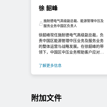
徐 韶峰
施耐德电气高级副总裁、能源管理中压及
服务业务中国区负责人
徐韶峰现任施耐德电气高级副总裁，负
责中国区能源管理中压业务及服务业务
的整体运营与战略发展。在徐韶峰的带
领下，中国区中压业务帮助客户应对智
能电网挑战，满足不同行业对关键中压
配电技术和解决方案的需求，并通过专
了解更多信息
业、领先的服务，帮助客户提升业务韧
性、能源效率以及可持续发展能力。 徐
韶峰于2002年加入施耐德电气，担任销
售工程师职责，之后任职于不同地区的
销售管理岗位，并于2012年担任全国销
附加文件
售部东南大区地区总裁。自2018年开始
担任高级副总裁，负责中国区能源管理