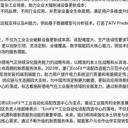
等复杂工业场景，助力企业大幅削减设备更新成本；
域不同品牌、不同行业应用，并贯穿设备全生命周期，满足用户多维度升
程支持以及AI能力，例如基于数据模型与分析技术，打造了ATV Predic
立，不仅为工业企业破解设备更新成本高、适配难度大、生产连续性要求
，更以创新引领、灵活定制、全维覆盖、数字赋能四大核心能力，将技术
市场的服务潜能。
耐德电气
正持续深化服务能力的战略布局，以精准的本土化战略和从咨询
周期的新质服务体系。2023年，厦门EcoFit™适配改造能力示范中心
现场安装的端到端能力，助力用户提升电力系统运行质量和电能稳定性
发、供应链与生态圈四大支柱，为中国市场定制更为敏捷、更贴近应用场景
造中心的落成，标志着
施耐德电气
在
工业服务领域的全面发力，通过新质服
气
将以EcoFit™工业自动化适配改造中心为支点，撬动工业服务的全新发
区负责人徐韶峰表示：“EcoFit™工业自动化适配改造中心的落地，不仅
业机遇构建新质服务动能的重要举措。未来，我们将持续强化本土研发与
的核心需求，通过不断升级的新质服务体系，赋能客户与合作伙伴实现转