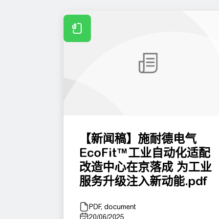
中压业务。 2023年1月1日起，徐韶峰
在中压业务工作职责上，兼任中国区服
务业务负责人，带领团队加速核心服务
业务的本地研发进程，高质量推进增量
和存量业务的协同发展。
【新闻稿】施耐德电气
EcoFit™工业自动化适配
改造中心在京落成 为工业
服务升级注入新动能.pdf
PDF, document
20/06/2025