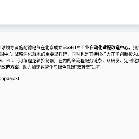
全球领导者
施耐德电气
在北京成立
EcoFit™工业自动化适配改造中心
，强
中国中心”战略深化落地的重要里程碑，同时也是其持续扩大在华创新投入
、PLC（可编程逻辑控制器）在内的全流程服务链条，从研发、定制化
配改造方案
，助力加速数智化与绿色低碳“双转型”进程。