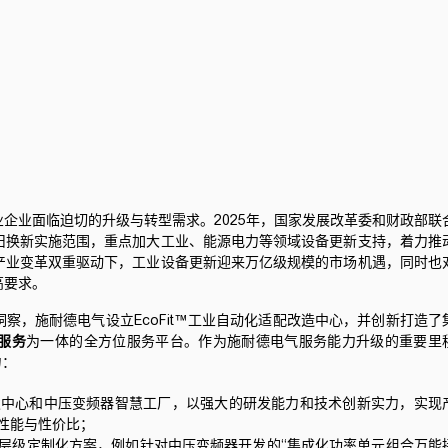
企业面临迫切的升级与转型需求。2025年，国家发展改革委和财政部联
旧换新实施范围，重点加大工业、能源电力等领域设备更新支持，着力推
产业变革双重驱动下，工业设备更新迎来万亿级规模的市场机遇，同时也
高要求。
洞察，
施耐德电气
设立EcoFit™工业自动化适配改造中心，并创新打造了
服务
为一体的全方位服务平台。作为
施耐德电气
服务能力升级的重要里
力：
发中心和中压变频器智慧工厂，以强大的研发能力和技术创新实力，实现
性能与性价比；
层级定制化方案，例如针对中压变频器开发的“集成化功率单元组合万能