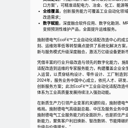
口方案”，可精准适配电力、冶金、化工、能源
全维覆盖
，创新服务能力可覆盖工业自动化领
改造需求；
数字赋能
，深度融合软件应用、数字化勘测、MR远
变频预测性维护产品，全面提升运维服务。
施耐德电气
EcoFit
™工业自动化适配改造中心的成
刻、运维效率低等转型痛点提供了系统化解决方案
新与服务模式升级深度融合，激活万亿级设备更新
凭借丰富的行业升级改造与领先的数字化能力，
施
适配改造到运维的专家服务能力，构建覆盖企业全生命
入运营，以贯穿结构设计、零件设计、工厂制造到
2024年，服务业务中国中心成立，依托人才、研
创新服务方案；此次EcoFit™工业自动化适配改
体系为工业高质量发展持续注入强劲动能。
在新质生产力引领产业变革的关键阶段，
施耐德电
格局。
施耐德电气
高级副总裁、中压及服务业务中国
施耐德电气
工业服务能力的全面跃升，也是抓住产
新能力，聚焦客户利旧焕新、智改数转、节能降碳
升级与价值增长。”