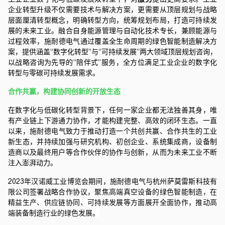
企业转型升级不仅需要技术与解决方案，更需要从顶层规划与战略
层面厘清转型概念，明确转型方向，统筹规划布局，打造可持续发
展的未来工业。融合自身能源管理与自动化技术专长，兼顾能源与
过程效率，
施耐德电气
通过覆盖全生命周期的绿色智能制造解决方
案，提供涵盖“数字化转型”与“可持续发展”两大领域顶层规划咨询，
以战略咨询为先导的“陪伴式”服务，全方位满足工业企业的数字化
转型与零碳可持续发展需求。
合作共赢，构建协同创新的开放生态
在数字化与低碳化转型背景下，任何一家企业都无法独善其身，唯
有产业链上下游通力协作，才能构建完整、高效的闭环生态。一直
以来，
施耐德电气
致力于推动打造一个共创共赢、合作共生的工业
新生态，并持续加强与研究机构、初创企业、系统集成商，设备制
造商以及最终用户等合作伙伴的协作与创新，从而为未来工业不断
注入澎湃动力。
2023年汉诺威工业博览会期间，
施耐德电气
与杭州萨莫雷斯科技有
限公司签署战略合作协议，
聚焦高端真空设备的绿色智能制造，在
精益生产、供应链协同、可持续发展等方面展开全面协作，推动高
端装备制造行业的绿色发展。