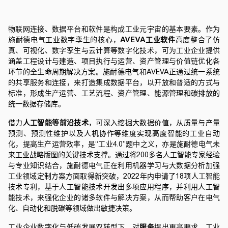
物联网连接、数据平台和软件是构成工业元宇宙的基本要素。作为
施耐德电气
工业数字孪生的核心，
AVEVA工业软件
高度整合了仿
真、可视化、数字孪生与云计算等数字化技术，可为工业企业提供
涵盖工程设计与建造、项目执行与运营、资产管理与价值链优化各
环节的全生命周期解决方案。施耐德电气和AVEVA正通过统一系统
的共享服务和连接，来打造集成数据平台，以开放和普适的方式与
标准，形成生产运营、工艺流程、资产管理、能源管理和碳排放的
统一数据存储库。
借力
人工智能等前沿技术
，可深入挖掘大数据价值，从质量与产量
预测、预测性维护以及人机协作等维度实现高度智能的工业自动
化，提高生产运营效率，是“工业4.0”题中之义，亦是
施耐德电气
未
来工业战略版图的关键技术支撑。通过将200多名人工智能专家经验
与专业知识结合，
施耐德电气
正在利用机器学习与大数据分析加强
工业领域定制方案方面取得新突破，2022年内申请了18项人工智能
技术专利，基于人工智能技术开发出多项应用程序，并利用人工智
能技术，来强化企业的诸多软件与解决方案，从而帮助客户在电气
化、自动化和脱碳等领域做出敏捷决策。
工业企业数字化与低碳发展双转型下，对
服务
提出更高要求。工业