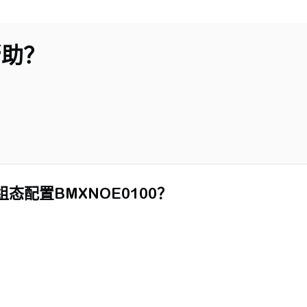
帮助？
组态配置BMXNOE0100？