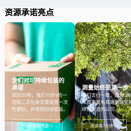
资源承诺亮点
我们对可持续包装的
承诺
测量始终是第一步
到2025年，我们100%的一
我们言行一致，成为 20
次和二次包装无需使用一次
年首家发布其端到端生
性塑料，并使用回收纸板。
样性足迹的公司。
下载产品宣传册
阅读需3分钟