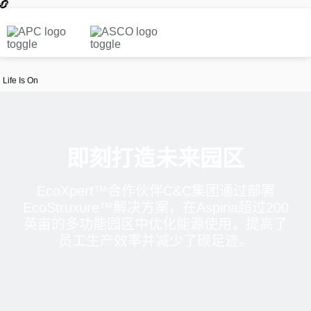
Life Is On
即刻打造未来园区
EcoXpert™合作伙伴C&C集团通过部署
EcoStruxure™解决方案，在Aspiria超过200
英亩的多功能园区中优化能源使用，提高了
员工生产效率并减少了碳足迹。