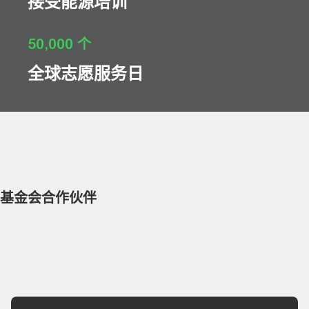
接受能源培训
50,000 个
全球志愿服务日
基金会合作伙伴
动员社区支持星期二回馈日
Solar Impulse 的清洁创新和解决方案
巴基斯坦企业家设施升级