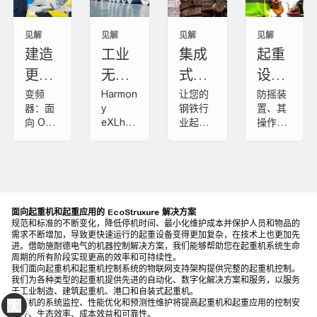
见解
见解
见解
见解
建造
工业
集成
起重
更节
无线
式自
设备
能的
电遥
主起
优化
变频
Harmon
让您的
防摇装
器：面
y
钢铁行
置、其
起重
控
重机
（防
向 OEM
eXLhoi
业起重
操作以
机
系统
摇）
和制造
st——
机和场
及使用
商的工
用于起
库运营
现有设
(IAC
业物联
重中直
更智
备的实
S)
网工
观、安
能、更
施。
具。
全操作
安全。
的设
面向起重机和起重应用的 EcoStruxure 解决方案
备。
规范和标准的不断变化，降低停机时间、最小化维护成本并保护人员和物品的
需求不断增加，导致更快速运行的起重设备变得更加复杂，在技术上也更加先
进。借助施耐德电气的机器控制解决方案，我们能够帮助您在起重机系统生命
周期的所有阶段实现更高的效率和可持续性。
我们面向起重机和起重机控制系统的物联网支持架构提供完整的起重机控制。
我们为各种类型的起重机提供先进的自动化、数字化解决方案和服务，以服务
于工业制造、建筑起重机、港口和自装式起重机。
起重机的系统监控、性能优化和预测性维护将提高起重机和起重应用的控制安
全性、生态效率、成本效益和可靠性。